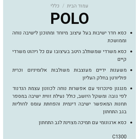
עמוד הבית
/
כללי
POLO
כסא חדר ישיבות בעל עיצוב מיוחד ומתוכנן לישיבה נוחה
וממושכת
כסא משרדי שמשתלב היטב בעיצובו עם כל ריהוט משרדי
קיים
משענות ידיים מעוצבות משולבות אלומיניום וכרית
פוליורטן בחלק העליון
מנגנון סינכרוני עם אפשרות נוחה לכוונון עצמת הנדנוד
לפי גובה ומשקל היושב, כולל נעילת זווית ישיבה במספר
תחנות המאפשר ישיבה דינמית והפחתת עומס לחוליות
בגב התחתון
כסא ארגונומי עם תמיכה מצוינת לגב התחתון
C1300