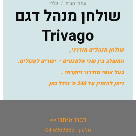
עמוד הבית
/
כללי
שולחן מנהל דגם
Trivago
שולחן מנהלים מודרני,
המשלב בין שני אלמנטים – ישרים לעגולים.
בעל אופי מודרני ויוקרתי .
ניתן להזמין עד 240 מ' ובכל גוון.
דברו איתנו >>
טלפון - 04-6969885