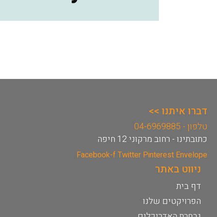
דברו איתנו >>
טלפון - 04-6969885
כתובתינו - רחוב מרקוני 12 חיפה
Facebook-f
Twitter
Pinterest
Envelope
ניווט באתר
דף בית
הפרויקטים שלנו
נבחרת האדריכלים