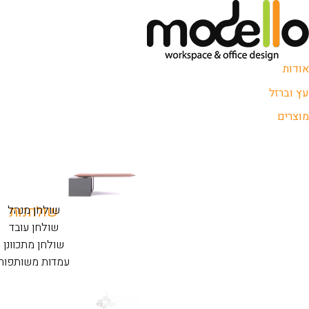
אודות
עץ וברזל
מוצרים
שולחנות
שולחן מנהל
שולחן עובד
שולחן מתכוונן
עמדות משותפות