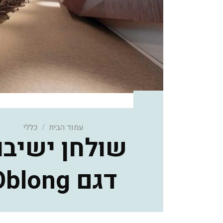
עמוד הבית
/
כללי
שולחן ישיבו
דגם Oblong