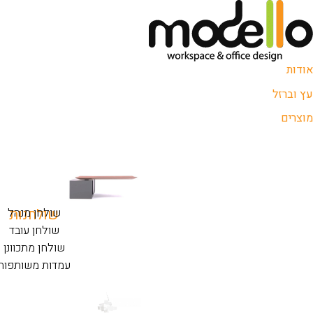
אודות
עץ וברזל
מוצרים
שולחנות
שולחן מנהל
שולחן עובד
שולחן מתכוונן
עמדות משותפות