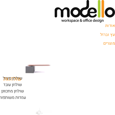
אודות
עץ וברזל
מוצרים
שולחנות
שולחן מנהל
שולחן עובד
שולחן מתכוונן
עמדות משותפות