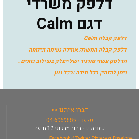
דלפק משרדי
דגם Calm
דלפק קבלה Calm
דלפק קבלה המשרה אווירה נעימה ונינוחה
הדלפק עשוי פורניר ושלייפלק בשילוב גוונים .
ניתן להזמין בכל מידה ובכל גוון
דברו איתנו >>
טלפון - 04-6969885
כתובתינו - רחוב מרקוני 12 חיפה
Facebook-f
Twitter
Pinterest
Envelope