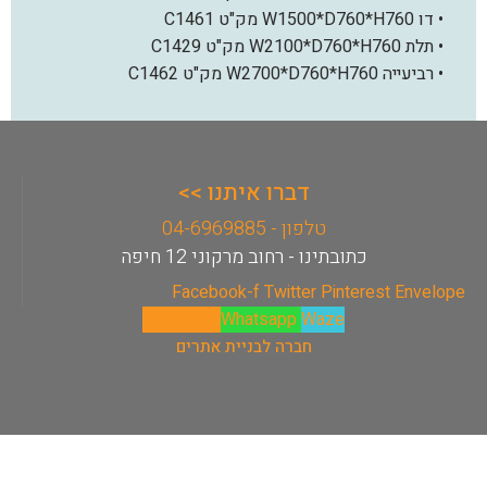
• דו W1500*D760*H760 מק"ט C1461
• תלת W2100*D760*H760 מק"ט C1429
• רביעייה W2700*D760*H760 מק"ט C1462
דברו איתנו >>
טלפון - 04-6969885
כתובתינו - רחוב מרקוני 12 חיפה
Facebook-f
Twitter
Pinterest
Envelope
Phone-alt
Whatsapp
Waze
חברה לבניית אתרים