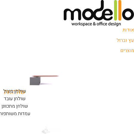
אודות
עץ וברזל
מוצרים
שולחנות
שולחן מנהל
שולחן עובד
שולחן מתכוונן
עמדות משותפות